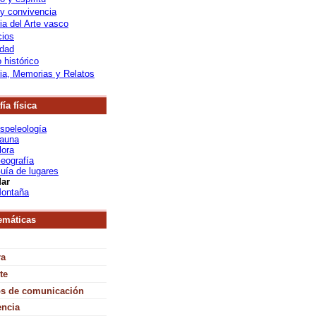
 y convivencia
ria del Arte vasco
cios
dad
 histórico
ria, Memorias y Relatos
ía física
speleología
auna
lora
eografía
uía de lugares
ar
ontaña
emáticas
ra
te
s de comunicación
encia