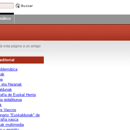
mático
ía esta página a un amigo
ditorial
blemática
iak
oa
k eta Haranak
aldunak
afía de Euskal Herria
ia gidaliburua
ak
es Vascos
onario "Euskaldunak" de
rafía vasca
ak multimedia
o y espíritu