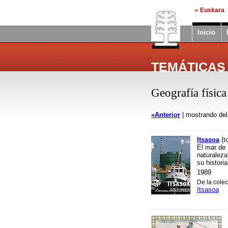
»
Euskara
Inicio
TEMÁTICAS
Geografía físic
«Anterior
| mostrando de
Itsasoa
(t
El mar de 
naturaleza
su historia
1989
De la cole
Itsasoa