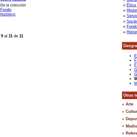
Ética
De la colección
Fondo
Histo
histórico
Servi
Socie
Fondo
Histo
l
9
al
11
de
11
Geograf
E
F
F
G
G
M
M
Otras t
Arte
Cultu
Depor
Medio
Refer