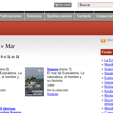
Ver cesta
Publicaciones
Servicios
Quiénes somos
Contacto
Corpus te
Env
a » Mar
Fondo e
l
9
al
11
de
11
La Em
Mend
Itsas
omo 6)
Itsasoa
(tomo 7)
Euskalerria. La
El mar de Euskalerria. La
Ibaia
, el hombre y
naturaleza, el hombre y
Eusk
su historia
Geogr
1989
Bizka
cción
De la colección
Kirol
Itsasoa
Mont
Dicci
etnog
Mendi
6 láminas
sobre Itsasoa
Cuerp