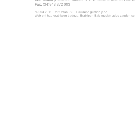
Fax.
(34)943 372 003
©2003-2011
Etor-Ostoa, S.L.
Eskubide guztien jabe
Web orri hau erabiltzen baduzu,
Erabilpen Baldintzekin
ados zauden sei