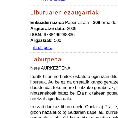
Liburuaren ezaugarriak
Enkuadernazioa
Paper-azala -
208
orrialde
Argitaratze data:
2009
ISBN:
9788496288836
Argazkiak:
500
itzuli gora
Laburpena
Nere AURKEZPENA
Ituritk hitan norbaitek eskatuta egin izan dit
liburuak. Au be ez da orretatik kanpo geratz
dauste idazteko neure bizitzako goraberak, 
nintzanekoak batez be. Eta nik takean potea
niretzat agindua dala.
Iru zati daukaz liburu onek. Onela: a) Praille
gizon nazalako; b) Gudarien kapellau, burruk
gudariakaz, eta z) Idazle, hizitza guztia eu