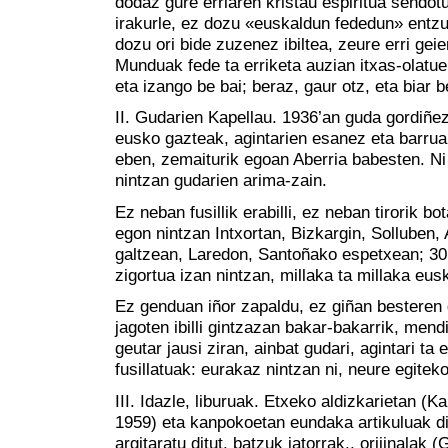
dodaz gure erriaren kristau espiritua sendotu
irakurle, ez dozu «euskaldun fededun» entzu
dozu ori bide zuzenez ibiltea, zeure erri ge
Munduak fede ta erriketa auzian itxas-olatue
eta izango be bai; beraz, gaur otz, eta biar b
II. Gudarien Kapellau. 1936’an guda gordiñe
eusko gazteak, agintarien esanez eta barrua
eben, zemaiturik egoan Aberria babesten. Ni
nintzan gudarien arima-zain.
Ez neban fusillik erabilli, ez neban tirorik b
egon nintzan Intxortan, Bizkargin, Solluben, 
galtzean, Laredon, Santoñako espetxean; 30 
zigortua izan nintzan, millaka ta millaka eus
Ez genduan iñor zapaldu, ez giñan besteren 
jagoten ibilli gintzazan bakar-bakarrik, mend
geutar jausi ziran, ainbat gudari, agintari ta e
fusillatuak: eurakaz nintzan ni, neure egiteko
III. Idazle, liburuak. Etxeko aldizkarietan (K
1959) eta kanpokoetan eundaka artikuluak dit
argitaratu ditut, batzuk jatorrak., orijinalak (