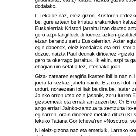
dodalako.
I. Lekaide naz, eleiz-gizon, Kristoren ordezko
be, gure artean be kristau erakundeen kaltez
Euskalerriak Kristori jarraitu izan dautso an
gero azpi-langilleek diñoenez azken-gizaldiet
etzan berandu sartu Euskalerrian. Azter egiz
egin dabenex, eleiz kondairak eta erri istori
dozue, naizta Paul deunak diñoanez «gizaki ga
gero ta okerrago jarraitu». Ik ekin, azpi ta ga
ebagian uin setatia lez, etenbako joan.
Giza-izatearen eragiña ikasten ibillia naz ni 
joera ta kezkaz jabetu nairik. Eta ikusi dot,
urduri, noraezean ibilliak ba dira be, laster 
Jainko orren utsa ezin jasanik, zeru-lurren E
gizasemeak eta erriak ain zuzen be. Or Erru
ango erriari Jainko-zantzua ta zentzuna ito-
egiñarren, orain diñoenez metaka dituzu Krist
lekuko Tatiana Goritchéva’ren «Nosotros, so
Ni eleiz-gizona naz eta emetixik, Larrako ko