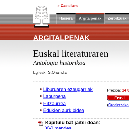
»
Castellano
Hasiera
Argitalpenak
Zerbitzuak
ARGITALPENAK
Euskal literaturaren
Antologia historikoa
Egileak:
S.Onaindia
Liburuaren ezaugarriak
Prezioa:
14 
Laburpena
Erosi
Hitzaurrea
(
Ordaintzeko 
Edukien aurkibidea
Kapitulu bat jaitsi doan:
XVI mendea