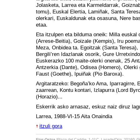
Jolasketa, Larrea eta Karmeldarrak, Goiznaba
tomu), Euskal Elertia, Lamiñak, Santa Teresa
olerkari, Euskaldunak eta osasuna, Nere ba
etaa.
Eta itzulpen eta bilduma oneik: Milla euskal 
(Arrese-Beitia), Goizale (Kempis), Iru poem
Meza, Onbidea ta. Egoitzak (Santa Teresa), 
Bergili’ren Idazlanak osorik, Gure Urretxindo
Euskerazko 100 maite-olerki onenak, 25 Antz
Antzerkia (Dante), Odisea (Homero), Olerki 
Faust (Goethe), Ipuiñak (Pio Baroxa).
Argitaratzeko: Begoña’ko Ama, Iparragirre, 
zaarrean, Kontu kontari, Izlapurra (Lord By
(Horazio)...
Eskerrik asko arnasaz, eskuz naiz diruz lagu
Larrea, 1988-VI-15 Aita Onaindia
itzuli gora
Etor-Ostoa
|
Plaza del Caddie, 1-1º C. Lasarte/Oria. 20160. 