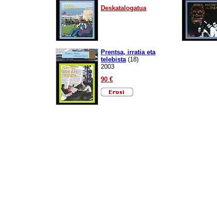
Deskatalogatua
Prentsa, irratia eta
telebista
(
18)
2003
90 €
Erosi