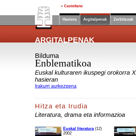
»
Castellano
Hasiera
Argitalpenak
Zerbitzuak
ARGITALPENAK
Bilduma
Enblematikoa
Euskal kulturaren ikuspegi orokorra
hasieran
Irakurri aurkezpena
Hitza eta Irudia
Literatura, drama eta informazioa
Euskal literatura
(
12)
2002