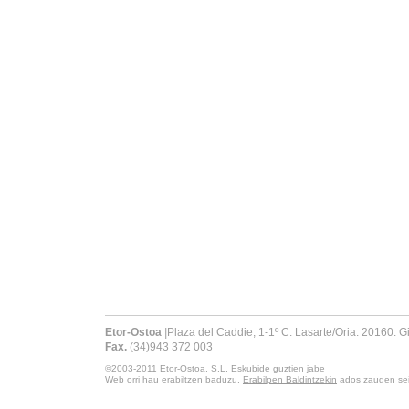
Etor-Ostoa
|
Plaza del Caddie, 1-1º C. Lasarte/Oria. 20160. 
Fax.
(34)943 372 003
©2003-2011
Etor-Ostoa, S.L.
Eskubide guztien jabe
Web orri hau erabiltzen baduzu,
Erabilpen Baldintzekin
ados zauden sei