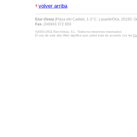
volver arriba
Etor-Ostoa
|
Plaza del Caddie, 1-1º C. Lasarte/Oria. 20160. 
Fax.
(34)943 372 003
©2003-2011
Etor-Ostoa, S.L.
Todos los derechos reservados
El uso de este sitio Web significa que usted está de acuerdo con las
Co