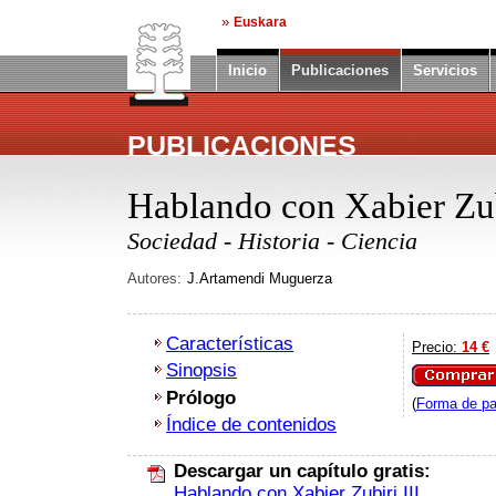
»
Euskara
Inicio
Publicaciones
Servicios
PUBLICACIONES
Hablando con Xabier Zub
Sociedad - Historia - Ciencia
Autores:
J.Artamendi Muguerza
Características
Precio:
14 €
Sinopsis
Comprar
Prólogo
(
Forma de pa
Índice de contenidos
Descargar un capítulo gratis:
Hablando con Xabier Zubiri III